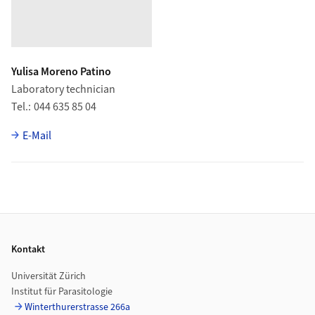
Yulisa Moreno Patino
Laboratory technician
Tel.
044 635 85 04
E-Mail
Footer
Kontakt
Universität Zürich
Institut für Parasitologie
Winterthurerstrasse 266a